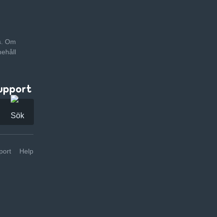
as. Om
nehåll
upport
ort
Help